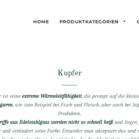
HOME
PRODUKTKATEGORIEN
Rie
Sch
Zal
de 
Blo
For
Kupfer
Wu
Wi
Ske
Ka
 ist seine
extreme Wärmeleitfähigkeit
, die prompt auf die klei
Sip
Ku
 garen
, wie zum Beispiel bei Fisch und Fleisch, aber auch bei 
We
Bea
Produkten.
riffe aus Edelstahlguss werden nicht so schnell heiß
und liegen 
The
und verändert seine Farbe. Entweder man akzeptiert das und m