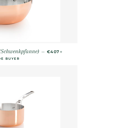
NORMALER PREIS
+
 (Schwenkpfanne)
—
€407
DE BUYER