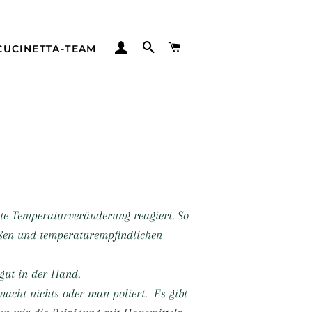
EINLOGGEN
SUCHE
WARENKORB
CUCINETTA-TEAM
del
neidbrett Manufaktur
to
Buyer
ckwerk - Messerblöcke
ge de Laguiole
nschleder
ndmühlenmesser
ppshult
i
nste Temperaturveränderung reagiert. So
 of Gold
pfermanufaktur
Soßen und temperaturempfindlichen
yersberg
utiful Creatures
gut in der Hand.
 sparkling 4
acht nichts oder man poliert. Es gibt