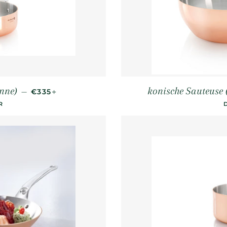
NORMALER PREIS
+
nne)
konische Sauteuse
—
€335
R