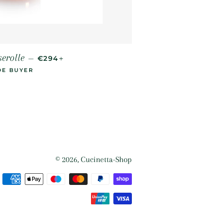
NORMALER PREIS
+
serolle
—
€294
DE BUYER
© 2026,
Cucinetta-Shop
Zahlungsmethoden