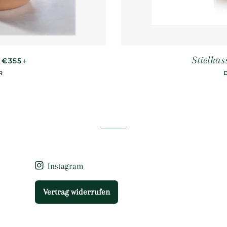
NORMALER PREIS
+
Stielkas
€355
R
Instagram
Vertrag widerrufen