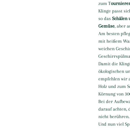
zum T
ournieren
Klinge passt si
so das
Schälen 
Gemüse
, aber a
Am besten pfle
mit heißem Was
weichen Geschir
Geschirrspülma
Damit die Kling
ökologischen u
empfehlen wir a
Holz und zum Sc
Körnung von 30
Bei der Aufbewa
darauf achten, 
nicht berühren.
Und nun viel S