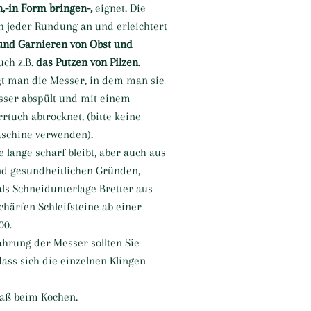
,-in Form bringen-,
eignet. Die
ch jeder Rundung an und erleichtert
und Garnieren von Obst und
uch z.B.
das Putzen von Pilzen
.
gt man die Messer, in dem man sie
ser abspült und mit einem
rtuch abtrocknet, (bitte keine
schine verwenden).
e lange scharf bleibt, aber auch aus
nd gesundheitlichen Gründen,
ls Schneidunterlage Bretter aus
härfen Schleifsteine ab einer
00.
hrung der Messer sollten Sie
dass sich die einzelnen Klingen
paß beim Kochen.