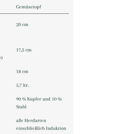
Gemüsetopf
20 cm
17,5 cm
e)
18 cm
5,7 ltr.
90 % Kupfer und 10 %
Stahl
alle Herdarten
einschließlich Induktion