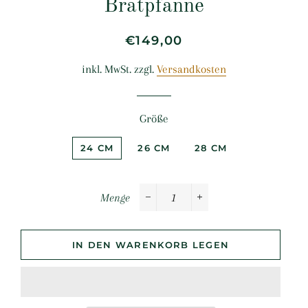
Bratpfanne
Normaler
Sonderpreis
€149,00
Preis
inkl. MwSt. zzgl.
Versandkosten
Größe
24 CM
26 CM
28 CM
Menge
−
+
IN DEN WARENKORB LEGEN