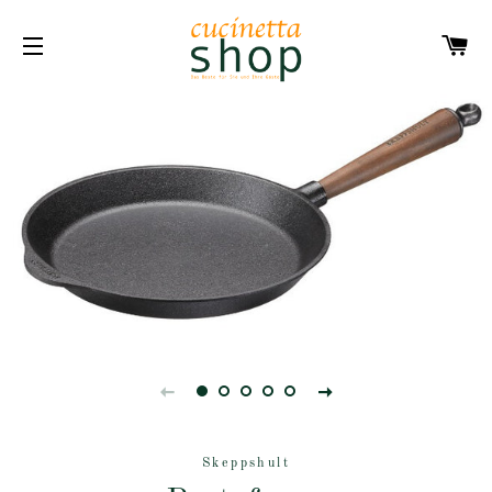
W
SEITENNAVIGATION
Skeppshult